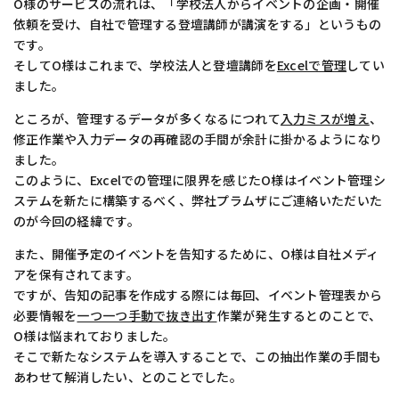
O様のサービスの流れは、「学校法人からイベントの企画・開催
依頼を受け、自社で管理する登壇講師が講演をする」というもの
です。
そしてO様はこれまで、学校法人と登壇講師を
Excelで管理
してい
ました。
ところが、管理するデータが多くなるにつれて
入力ミスが増え
、
修正作業や入力データの再確認の手間が余計に掛かるようになり
ました。
このように、Excelでの管理に限界を感じたO様はイベント管理シ
ステムを新たに構築するべく、弊社プラムザにご連絡いただいた
のが今回の経緯です。
また、開催予定のイベントを告知するために、O様は自社メディ
アを保有されてます。
ですが、告知の記事を作成する際には毎回、イベント管理表から
必要情報を
一つ一つ手動で抜き出す
作業が発生するとのことで、
O様は悩まれておりました。
そこで新たなシステムを導入することで、この抽出作業の手間も
あわせて解消したい、とのことでした。