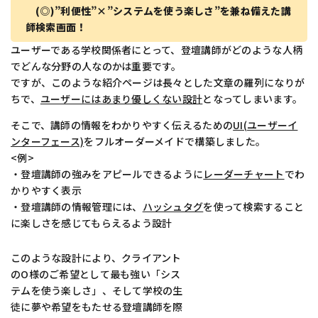
(◎)”利便性”×”システムを使う楽しさ”を兼ね備えた講
師検索画面！
ユーザーである学校関係者にとって、登壇講師がどのような人柄
でどんな分野の人なのかは重要です。
ですが、このような紹介ページは長々とした文章の羅列になりが
ちで、
ユーザーにはあまり優しくない設計
となってしまいます。
そこで、講師の情報をわかりやすく伝えるための
UI(ユーザーイ
ンターフェース)
をフルオーダーメイドで構築しました。
<例>
・登壇講師の強みをアピールできるように
レーダーチャート
でわ
かりやすく表示
・登壇講師の情報管理には、
ハッシュタグ
を使って検索すること
に楽しさを感じてもらえるよう設計
このような設計により、クライアント
のO様のご希望として最も強い「シス
テムを使う楽しさ」、そして学校の生
徒に夢や希望をもたせる登壇講師を際